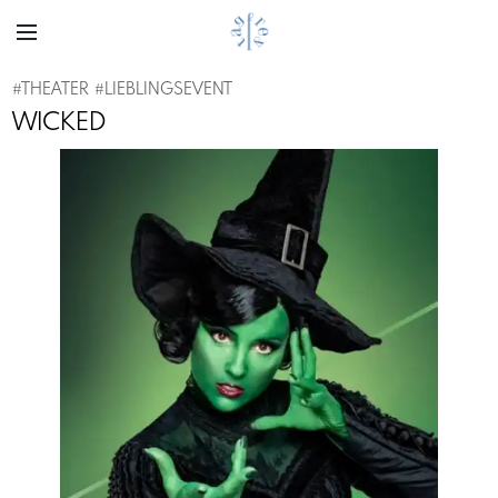
#
THEATER
#
LIEBLINGSEVENT
WICKED
Previous
Next