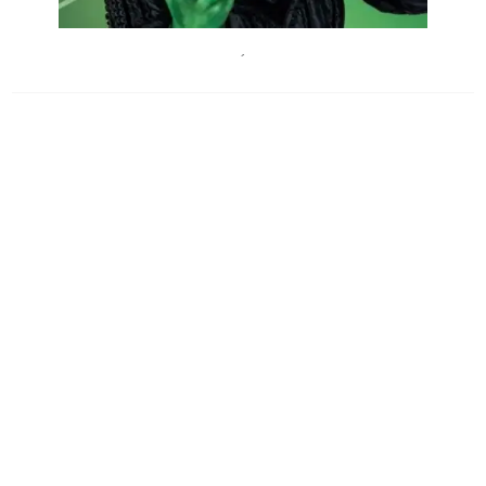
LaloJodlbauer
´