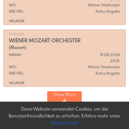
WO:
Wiener Staatsoper
WIE VIEL:
Keine Angabe
#KLASSIK
19.08.2026
WIENER MOZART ORCHESTER
(Mozart)
WANN:
19.08.2026
20:15
WO:
Wiener Staatsoper
WIE VIEL:
Keine Angabe
#KLASSIK
Show More
Diese Website verwendet Cookies, um die
Benutzerfreundlichkeit zu erhöhen. Erfahre mehr unter
Datenschutz
Frey-tag.at
Impressum