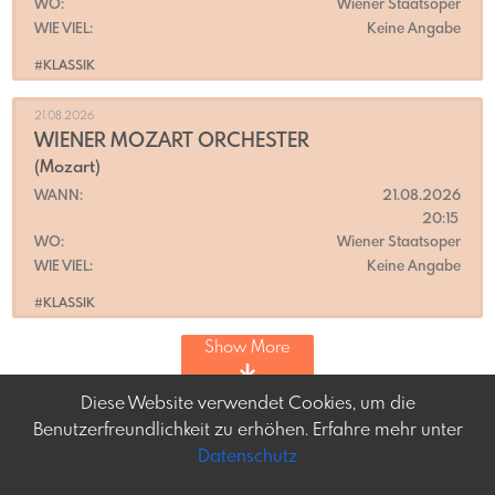
WO:
Wiener Staatsoper
WIE VIEL:
Keine Angabe
#KLASSIK
21.08.2026
WIENER MOZART ORCHESTER
(Mozart)
WANN:
21.08.2026
20:15
WO:
Wiener Staatsoper
WIE VIEL:
Keine Angabe
#KLASSIK
Show More
Diese Website verwendet Cookies, um die
Benutzerfreundlichkeit zu erhöhen. Erfahre mehr unter
Datenschutz
Frey-tag.at
Impressum