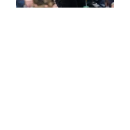
DanieleBarraco
´