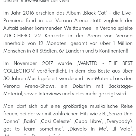
besten Blues-Musiker der Welt".
Im Jahr 2016 erschien das Album „Black Cat" – die Live-
Premiere fand in der Verona Arena statt: zugleich der
Auftakt seiner kommenden Welttournee! In Verona spielte
ZUCCHERO 22 Konzerte in der Arena von Verona
innerhalb von 12 Monaten, gesamt vor über 1 Million
Menschen in 611 Städten, 67 Ländern und 5 Kontinenten!!
Im November 2017 wurde „WANTED - THE BEST
COLLECTION" veröffentlicht, in dem das Beste aus über
30 Jahren Musik gefeiert wurde und Live-Material aus den
Verona Arena-Shows, ein Dokufilm mit Backstage-
Material, sowie Interviews und vieIes mehr gezeigt wird.
Man darf sich auf eine großartige musikalische Reise
freuen, bei der wir mit zahlreichen Hits wie z.B. „Senza Una
Donna", „Baila", „Così Celeste", „Cuba Libre", „Everybody’s
got to learn sometime", „Diavolo In Me", „Il Volo",