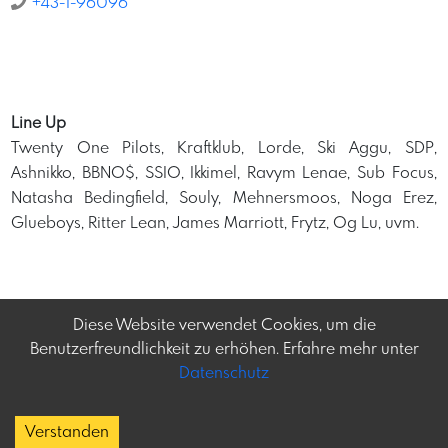
+43-1-96096
Line Up
Twenty One Pilots, Kraftklub, Lorde, Ski Aggu, SDP,
Ashnikko, BBNO$, SSIO, Ikkimel, Ravym Lenae, Sub Focus,
Natasha Bedingfield, Souly, Mehnersmoos, Noga Erez,
Glueboys, Ritter Lean, James Marriott, Frytz, Og Lu, uvm.
Diese Website verwendet Cookies, um die
Benutzerfreundlichkeit zu erhöhen. Erfahre mehr unter
Datenschutz
Frey-tag.at
Impressum
Feine Veranstaltungen
Datenschutz
Verstanden
und mehr in Österreich
Copyright