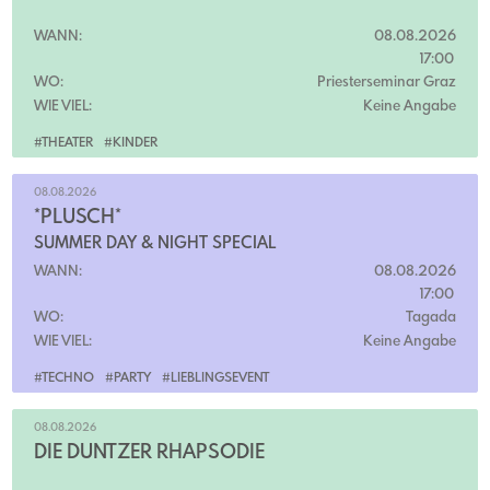
WANN:
08.08.2026
17:00
WO:
Priesterseminar Graz
WIE VIEL:
Keine Angabe
#THEATER
#KINDER
08.08.2026
*PLÜSCH*
SUMMER DAY & NIGHT SPECIAL
WANN:
08.08.2026
17:00
WO:
Tagada
WIE VIEL:
Keine Angabe
#TECHNO
#PARTY
#LIEBLINGSEVENT
08.08.2026
DIE DÜNTZER RHAPSODIE