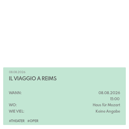
08.08.2026
IL VIAGGIO A REIMS
WANN:
08.08.2026
15:00
WO:
Haus für Mozart
WIE VIEL:
Keine Angabe
#THEATER
#OPER