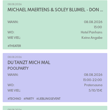
08.08.2026
MICHAEL MAERTENS & SOLEY BLÜMEL - DON QUIJOTE
WANN:
08.08.2026
15:00
WO:
Hotel Panhans
WIE VIEL:
Keine Angabe
#THEATER
08.08.2026
DU TANZT MICH MAL
POOLPARTY
WANN:
08.08.2026
15:00-22:00
WO:
Pratersauna
WIE VIEL:
5/10/15€
#TECHNO
#PARTY
#LIEBLINGSEVENT