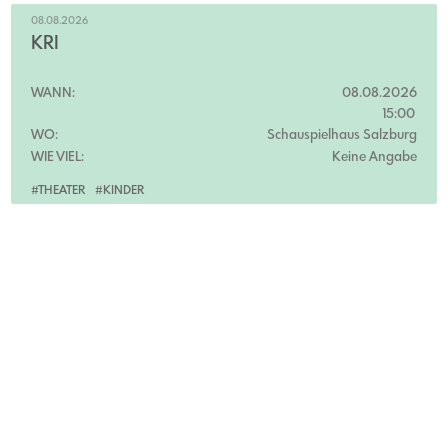
08.08.2026
KRI
WANN:
08.08.2026
15:00
WO:
Schauspielhaus Salzburg
WIE VIEL:
Keine Angabe
#THEATER
#KINDER