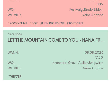
17:15
WO:
Festivalgelände Bildein
WIE VIEL:
Keine Angabe
#ROCK/PUNK
#POP
#LIEBLINGSEVENT
#TOPTICKET
08.08.2026
LET THE MOUNTAIN COME TO YOU - NANA FRANCISCA SCHOTTLÄNDER
WANN:
08.08.2026
17:30
WO:
Innenstadt Graz
- Atelier Jungwirth
WIE VIEL:
Keine Angabe
#THEATER