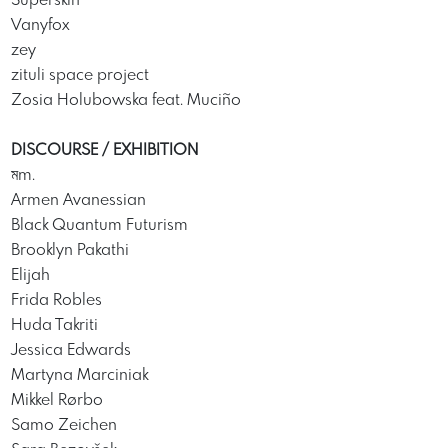
Superskin
Vanyfox
zey
zituli space project
Zosia Holubowska feat. Muciño
DISCOURSE / EXHIBITION
মm.
Armen Avanessian
Black Quantum Futurism
Brooklyn Pakathi
Elijah
Frida Robles
Huda Takriti
Jessica Edwards
Martyna Marciniak
Mikkel Rørbo
Samo Zeichen