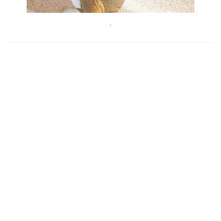
ArvidaByström
´