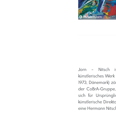
MuseumJorn
Jorn – Nitsch ist 
künstlerisches Werk
1973, Dänemark) zä
der CoBrA-Gruppe,
sich für Ursprüngl
künstlerische Direk
eine Hermann Nitsch