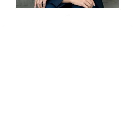
MichaelaKraussBoneau
´