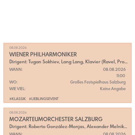
08.08.2026
WIENER PHILHARMONIKER
Dirigent: Tugan Sokhiev, Lang Lang, Klavier (Ravel, Prokofjew)
WANN:
08.08.2026
11:00
WO:
Großes Festspielhaus Salzburg
WIE VIEL:
Keine Angabe
#KLASSIK
#LIEBLINGSEVENT
08.08.2026
MOZARTEUMORCHESTER SALZBURG
Dirigent: Roberto González-Monjas, Alexander Melnikov Klavier (Mozart)
WANN:
08.08.2026