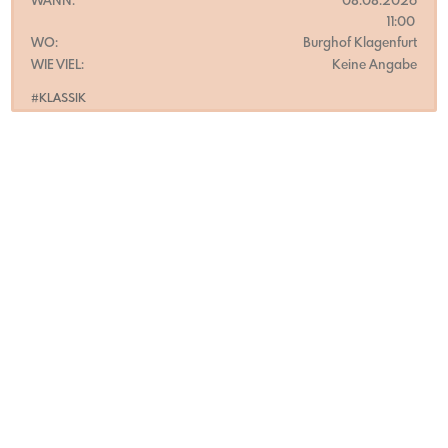
WANN:
08.08.2026
11:00
WO:
Burghof Klagenfurt
WIE VIEL:
Keine Angabe
#KLASSIK