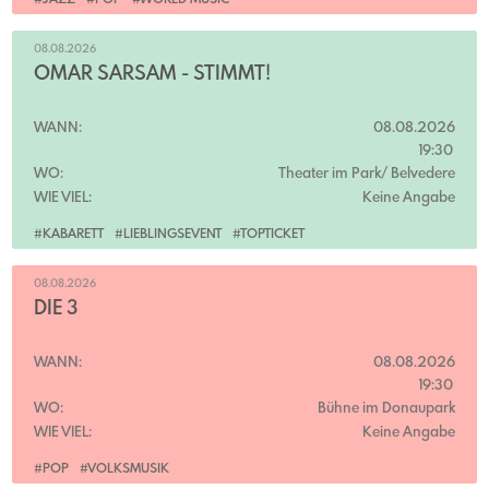
#JAZZ
#POP
#WORLD MUSIC
08.08.2026
OMAR SARSAM - STIMMT!
WANN:
08.08.2026
19:30
WO:
Theater im Park/ Belvedere
WIE VIEL:
Keine Angabe
#KABARETT
#LIEBLINGSEVENT
#TOPTICKET
08.08.2026
DIE 3
WANN:
08.08.2026
19:30
WO:
Bühne im Donaupark
WIE VIEL:
Keine Angabe
#POP
#VOLKSMUSIK