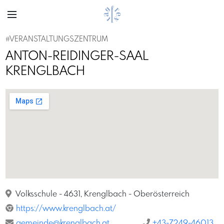
#VERANSTALTUNGSZENTRUM
ANTON-REIDINGER-SAAL
KRENGLBACH
Volksschule - 4631, Krenglbach - Oberösterreich
https://www.krenglbach.at/
gemeinde@krenglbach.at
+43-7249-46013