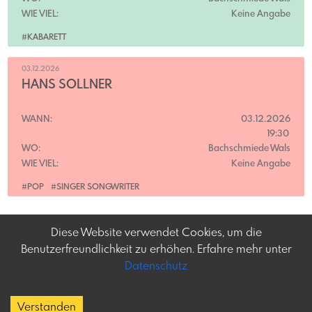
WIE VIEL:
Keine Angabe
#KABARETT
03.12.2026
HANS SÖLLNER
WANN:
03.12.2026
19:30
WO:
Bachschmiede Wals
WIE VIEL:
Keine Angabe
#POP
#SINGER SONGWRITER
Diese Website verwendet Cookies, um die
Benutzerfreundlichkeit zu erhöhen. Erfahre mehr unter
Datenschutz
Frey-tag.at
Impressum
Feine Veranstaltungen
Datenschutz
Verstanden
und mehr in Österreich
Copyright