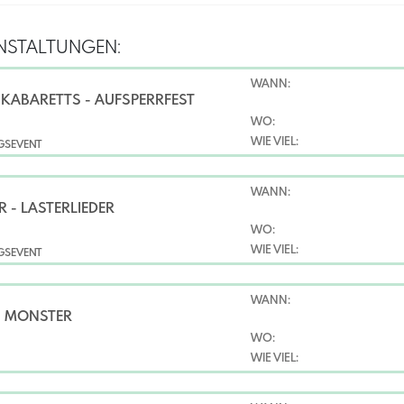
NSTALTUNGEN:
WANN:
KABARETTS - AUFSPERRFEST
WO:
WIE VIEL:
NGSEVENT
WANN:
 - LÄSTERLIEDER
WO:
WIE VIEL:
NGSEVENT
WANN:
- MONSTER
WO:
WIE VIEL: