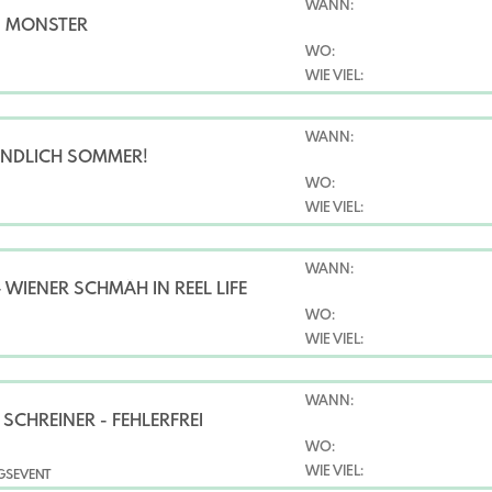
WANN:
- MONSTER
WO:
WIE VIEL:
WANN:
ENDLICH SOMMER!
WO:
WIE VIEL:
WANN:
 WIENER SCHMÄH IN REEL LIFE
WO:
WIE VIEL:
WANN:
SCHREINER - FEHLERFREI
WO:
WIE VIEL:
NGSEVENT