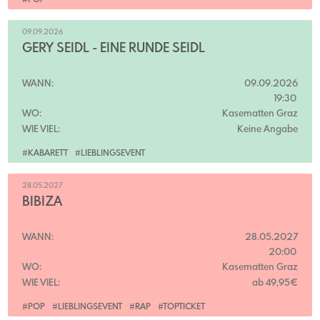
#POP
09.09.2026
GERY SEIDL - EINE RUNDE SEIDL
WANN:
09.09.2026
19:30
WO:
Kasematten Graz
WIE VIEL:
Keine Angabe
#KABARETT
#LIEBLINGSEVENT
28.05.2027
BIBIZA
WANN:
28.05.2027
20:00
WO:
Kasematten Graz
WIE VIEL:
ab 49,95€
#POP
#LIEBLINGSEVENT
#RAP
#TOPTICKET