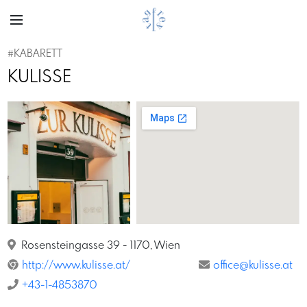
#KABARETT
KULISSE
Previous
Next
ChristopherGlanzl
Rosensteingasse 39 - 1170, Wien
http://www.kulisse.at/
office@kulisse.at
+43-1-4853870