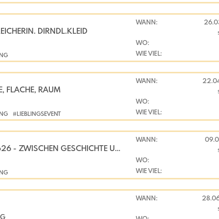
WANN:
26.0
EICHERIN. DIRNDL.KLEID
WO:
WIE VIEL:
UNG
WANN:
22.0
IE, FLÄCHE, RAUM
WO:
WIE VIEL:
UNG
#LIEBLINGSEVENT
WANN:
09.
BAUERN­KRIEG 1626 - ZWISCHEN GESCHICHTE UND FIKTION
WO:
WIE VIEL:
UNG
WANN:
28.0
NG