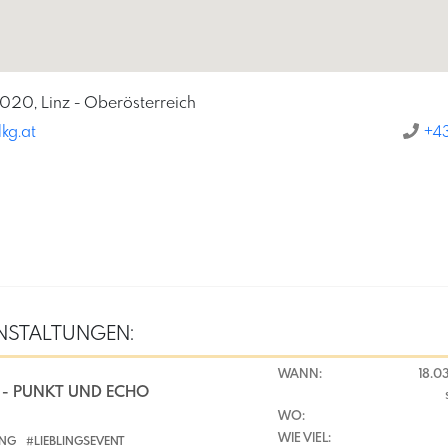
4020, Linz - Oberösterreich
kg.at
+4
NSTALTUNGEN:
WANN:
18.0
 - PUNKT UND ECHO
WO:
WIE VIEL:
UNG
#LIEBLINGSEVENT