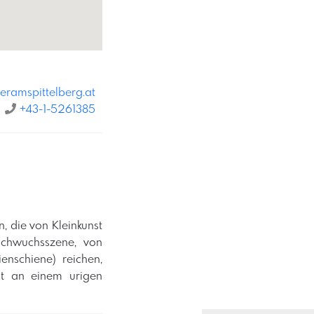
teramspittelberg.at
+43-1-5261385
n, die von Kleinkunst
Nachwuchsszene, von
enschiene) reichen,
tät an einem urigen