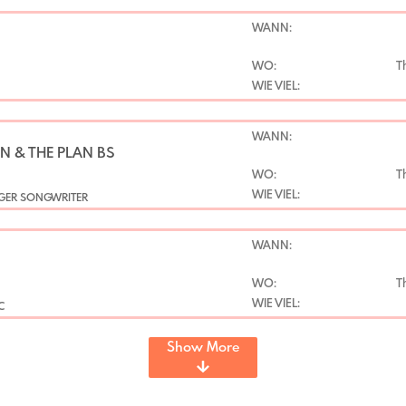
WANN:
WO:
T
WIE VIEL:
WANN:
N & THE PLAN BS
WO:
T
WIE VIEL:
GER SONGWRITER
WANN:
WO:
T
WIE VIEL:
C
Show More