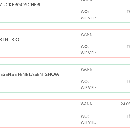
 ZUCKERGOSCHERL
WO:
T
WIE VIEL:
WANN:
RTH TRIO
WO:
T
WIE VIEL:
WANN:
RIESENSEIFENBLASEN-SHOW
WO:
T
WIE VIEL:
WANN:
24.0
WO:
T
WIE VIEL: