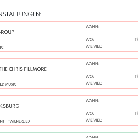
NSTALTUNGEN:
WANN:
 GROUP
WO:
T
WIE VIEL:
IC
WANN:
THE CHRIS FILLMORE
WO:
T
WIE VIEL:
LD MUSIC
WANN:
LKSBURG
WO:
T
WIE VIEL:
ENT
#WIENERLIED
WANN: