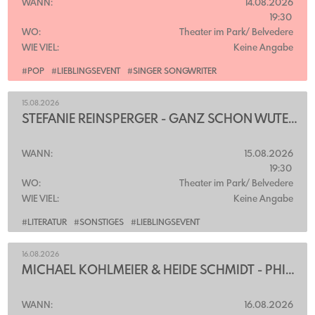
WANN:
14.08.2026
19:30
WO:
Theater im Park/ Belvedere
WIE VIEL:
Keine Angabe
#POP
#LIEBLINGSEVENT
#SINGER SONGWRITER
15.08.2026
STEFANIE REINSPERGER - GANZ SCHÖN WÜTEND
WANN:
15.08.2026
19:30
WO:
Theater im Park/ Belvedere
WIE VIEL:
Keine Angabe
#LITERATUR
#SONSTIGES
#LIEBLINGSEVENT
16.08.2026
MICHAEL KÖHLMEIER & HEIDE SCHMIDT - PHILOSOPHIE UNTER PLATANEN
WANN:
16.08.2026