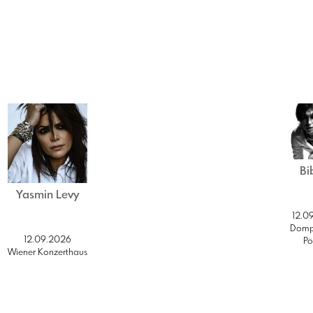
Bi
Yasmin Levy
12.0
Dompl
12.09.2026
Pö
Wiener Konzerthaus