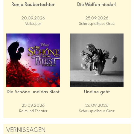
Ronja Räubertochter
Die Waffen nieder!
20.09.2026
25.09.2026
Volksoper
Schauspielhaus Graz
Die Schöne und das Biest
Undine geht
25.09.2026
26.09.2026
Raimund Theater
Schauspielhaus Graz
VERNISSAGEN