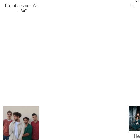
Vi
Literatur-Open-Air
Inter
im MQ
D
Fes
He