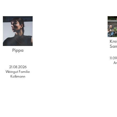
Kre
Sam
Pippa
11.0
A
21.08.2026
Weingut Familie
Kolkmann