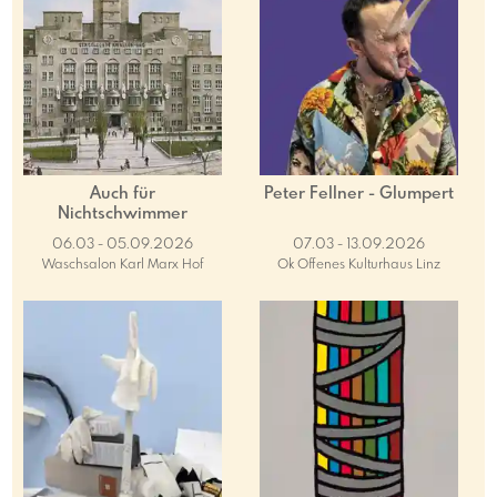
Auch für
Peter Fellner - Glumpert
Nichtschwimmer
06.03 - 05.09.2026
07.03 - 13.09.2026
Waschsalon Karl Marx Hof
Ok Offenes Kulturhaus Linz