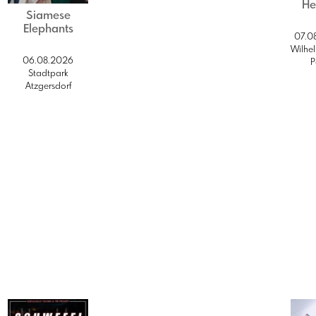
He
Siamese
Elephants
07.0
Wilhe
06.08.2026
P
Stadtpark
Atzgersdorf