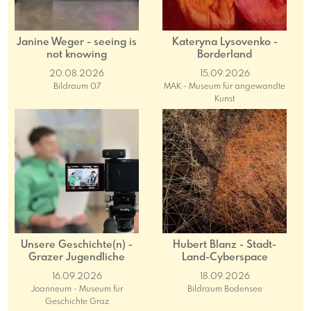
Janine Weger - seeing is
Kateryna Lysovenko -
not knowing
Borderland
20.08.2026
15.09.2026
Bildraum 07
MAK - Museum für angewandte
Kunst
Unsere Geschichte(n) -
Hubert Blanz - Stadt-
Grazer Jugendliche
Land-Cyberspace
beforschen ihre
16.09.2026
18.09.2026
Familiengeschichten
Joanneum - Museum für
Bildraum Bodensee
Geschichte Graz