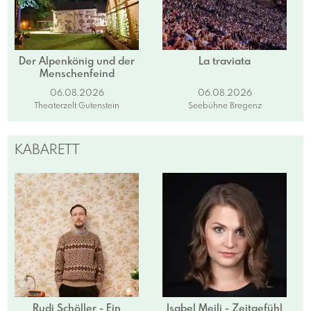
Der Alpenkönig und der
La traviata
Menschenfeind
06.08.2026
06.08.2026
Theaterzelt Gutenstein
Seebühne Bregenz
KABARETT
Rudi Schöller - Ein
Isabel Meili - Zeitgefühl