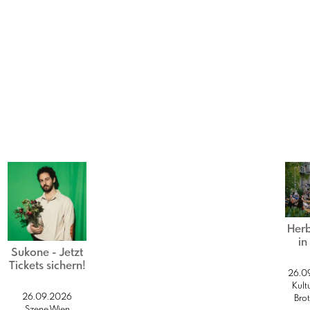
Herb
in
Sukone - Jetzt
Brot
Tickets sichern!
26.0
Kult
26.09.2026
Brot
Szene Wien