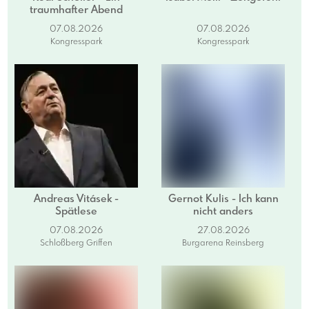
traumhafter Abend
07.08.2026
07.08.2026
Kongresspark
Kongresspark
Andreas Vitásek -
Gernot Kulis - Ich kann
Spätlese
nicht anders
07.08.2026
27.08.2026
Schloßberg Griffen
Burgarena Reinsberg