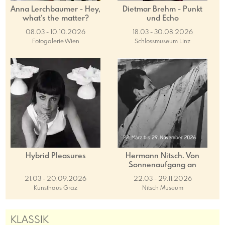
Anna Lerchbaumer - Hey,
Dietmar Brehm - Punkt
what’s the matter?
und Echo
08.03 - 10.10.2026
18.03 - 30.08.2026
Fotogalerie Wien
Schlossmuseum Linz
Hybrid Pleasures
Hermann Nitsch. Von
Sonnenaufgang an
21.03 - 20.09.2026
22.03 - 29.11.2026
Kunsthaus Graz
Nitsch Museum
KLASSIK