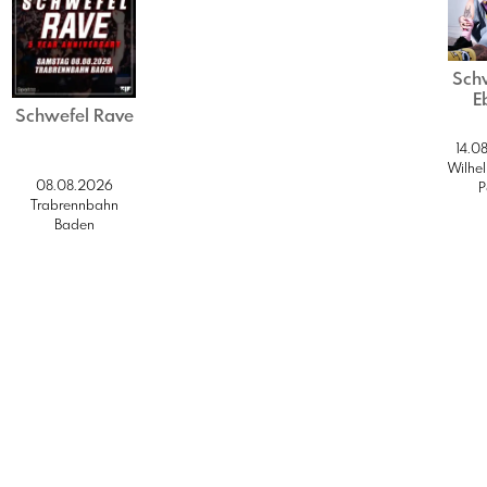
Sch
E
Schwefel Rave
14.0
Wilhe
08.08.2026
P
Trabrennbahn
Baden